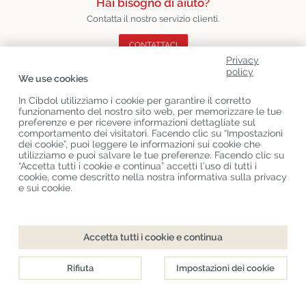
Hai bisogno di aiuto?
Contatta il nostro servizio clienti.
CONTATTACI
Privacy
policy
We use cookies
Seguici
In Cibdol utilizziamo i cookie per garantire il corretto
Per restare aggiornato sulle ultime novità dell'azienda
funzionamento del nostro sito web, per memorizzare le tue
preferenze e per ricevere informazioni dettagliate sul
comportamento dei visitatori. Facendo clic su “Impostazioni
dei cookie”, puoi leggere le informazioni sui cookie che
utilizziamo e puoi salvare le tue preferenze. Facendo clic su
“Accetta tutti i cookie e continua” accetti l’uso di tutti i
cookie, come descritto nella nostra informativa sulla privacy
Resta aggiornato
e sui cookie.
Iscriviti ed approfitta di uno sconto del 10% di sconto su un ordine
Accetta tutti i cookie e continua
ISCRIVITI
Rifiuta
Impostazioni dei cookie
Chi Siamo