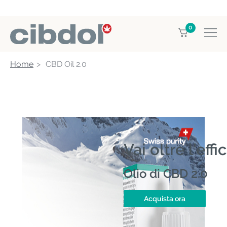
0
Home
CBD Oil 2.0
Vai oltre l’effi
Olio di CBD 2.0
Acquista ora