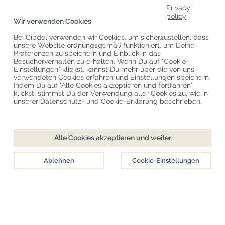
Productcategorieën
Privacy
policy
Wir verwenden Cookies
Kundenservice
Bei Cibdol verwenden wir Cookies, um sicherzustellen, dass
Aktuelle CBD-Blogs
unsere Website ordnungsgemäß funktioniert, um Deine
Präferenzen zu speichern und Einblick in das
Besucherverhalten zu erhalten. Wenn Du auf "Cookie-
Einstellungen" klickst, kannst Du mehr über die von uns
Urheberrecht
©
Cibdol
Last updated 07-08-2026
verwendeten Cookies erfahren und Einstellungen speichern.
Cibdol Germany
, Bahnhofstraße 8. Hanover, 30159, Deutschland
Indem Du auf "Alle Cookies akzeptieren und fortfahren"
KvK: 76495035 VAT: NL860644923B01
klickst, stimmst Du der Verwendung aller Cookies zu, wie in
unserer Datenschutz- und Cookie-Erklärung beschrieben.
Checkout
In Warenkorb
Alle Cookies akzeptieren und weiter
Sofort verfügbar
Ablehnen
Cookie-Einstellungen