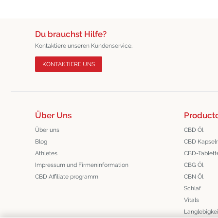
Du brauchst Hilfe?
Kontaktiere unseren Kundenservice.
KONTAKTIERE UNS
Über Uns
Product
Über uns
CBD Öl
Blog
CBD Kapsel
Athletes
CBD-Tablett
Impressum und Firmeninformation
CBG Öl
CBD Affiliate programm
CBN Öl
Schlaf
Vitals
Langlebigkei