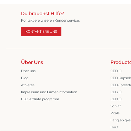
Du brauchst Hilfe?
Kontaktiere unseren Kundenservice.
KONTAKTIERE UNS
Über Uns
Product
Über uns
CBD Öl
Blog
CBD Kapsel
Athletes
CBD-Tablett
Impressum und Firmeninformation
CBG Öl
CBD Affiliate programm
CBN Öl
Schlaf
Vitals
Langlebigkei
Haut