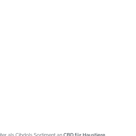
ter als Cibdols Sortiment an
CBD für Haustiere
.