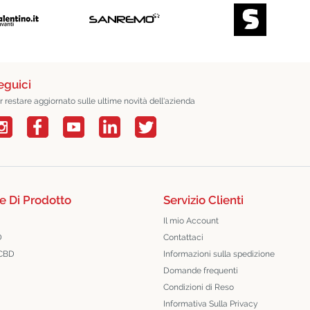
eguici
r restare aggiornato sulle ultime novità dell'azienda
e Di Prodotto
Servizio Clienti
Il mio Account
D
Contattaci
 CBD
Informazioni sulla spedizione
Domande frequenti
Condizioni di Reso
Informativa Sulla Privacy