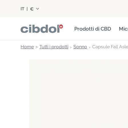
€
IT
|
Prodotti di CBD
Mic
Home
Tutti i prodotti
Sonno
Capsule Fall Asl