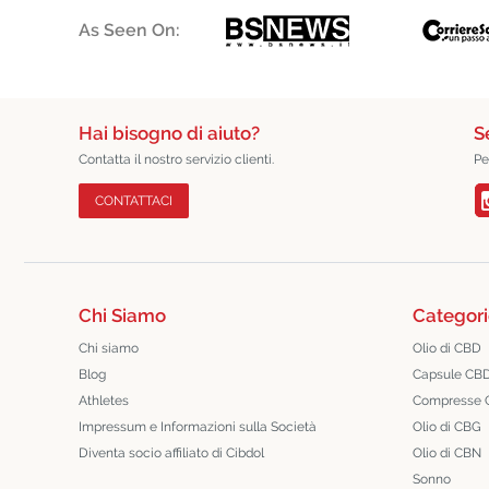
As Seen On:
Hai bisogno di aiuto?
S
Contatta il nostro servizio clienti.
Pe
CONTATTACI
Chi Siamo
Categori
Chi siamo
Olio di CBD
Blog
Capsule CB
Athletes
Compresse
Impressum e Informazioni sulla Società
Olio di CBG
Diventa socio affiliato di Cibdol
Olio di CBN
Sonno