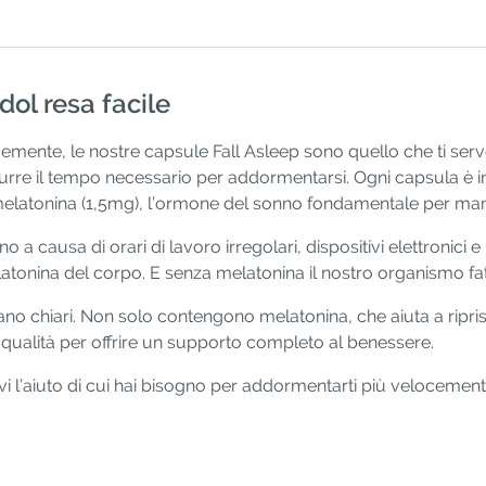
ol resa facile
cemente, le nostre capsule Fall Asleep sono quello che ti se
re il tempo necessario per addormentarsi. Ogni capsula è 
 melatonina (1,5mg), l’ormone del sonno fondamentale per ma
o a causa di orari di lavoro irregolari, dispositivi elettronici e
 melatonina del corpo. E senza melatonina il nostro organismo f
tano chiari. Non solo contengono melatonina, che aiuta a ripri
qualità per offrire un supporto completo al benessere.
cevi l’aiuto di cui hai bisogno per addormentarti più velocemen