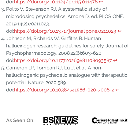
doi:
https://doi.org/10.1124/pr.115.011478
↩︎
Polito V, Stevenson RJ. A systematic study of
microdosing psychedelics. Arnone D, ed. PLOS ONE.
2019;14(2):e0211023.
doi:
https://doi.org/10.1371/journal.pone.0211023
↩︎
Johnson M, Richards W, Griffiths R. Human
hallucinogen research: guidelines for safety. Journal of
Psychopharmacology. 2008;22(6):603-620.
doi:
https://doi.org/10.1177/0269881108093587
↩︎
Cameron LP, Tombari RJ, Lu J, et al. A non-
hallucinogenic psychedelic analogue with therapeutic
potential. Nature. 2020;589.
doi:
https://doi.org/10.1038/s41586-020-3008-z
↩︎
As Seen On: