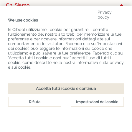
Chi Siamo
Privacy
Categorie Di Prodotto
policy
We use cookies
Servizio Clienti
In Cibdol utilizziamo i cookie per garantire il corretto
funzionamento del nostro sito web, per memorizzare le tue
Ultimo CBD Blogs
preferenze e per ricevere informazioni dettagliate sul
comportamento dei visitatori. Facendo clic su “Impostazioni
dei cookie”, puoi leggere le informazioni sui cookie che
utilizziamo e puoi salvare le tue preferenze. Facendo clic su
Copyright
©
Cibdol
Last updated 09-08-2026
“Accetta tutti i cookie e continua” accetti l’uso di tutti i
Cibdol bv
, Handelsweg 1a, 5492NL Sint-Oedenrode, the Netherlands
cookie, come descritto nella nostra informativa sulla privacy
KvK: 76495035 VAT: NL860644923B01
e sui cookie.
Accetta tutti i cookie e continua
Rifiuta
Impostazioni dei cookie