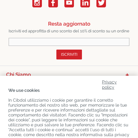
Resta aggiornato
Iscriviti ed approfitta di uno sconto del 10% di sconto su un ordine
ISCRIVITI
Chi Siamo
Privacy
Categorie Di Prodotto
policy
We use cookies
Servizio Clienti
In Cibdol utilizziamo i cookie per garantire il corretto
funzionamento del nostro sito web, per memorizzare le tue
Ultimo CBD Blogs
preferenze e per ricevere informazioni dettagliate sul
comportamento dei visitatori. Facendo clic su “Impostazioni
dei cookie”, puoi leggere le informazioni sui cookie che
utilizziamo e puoi salvare le tue preferenze. Facendo clic su
Copyright
©
Cibdol
Last updated 07-08-2026
“Accetta tutti i cookie e continua” accetti l’uso di tutti i
Cibdol bv
, Handelsweg 1a, 5492NL Sint-Oedenrode, the Netherlands
cookie, come descritto nella nostra informativa sulla privacy
KvK: 76495035 VAT: NL860644923B01