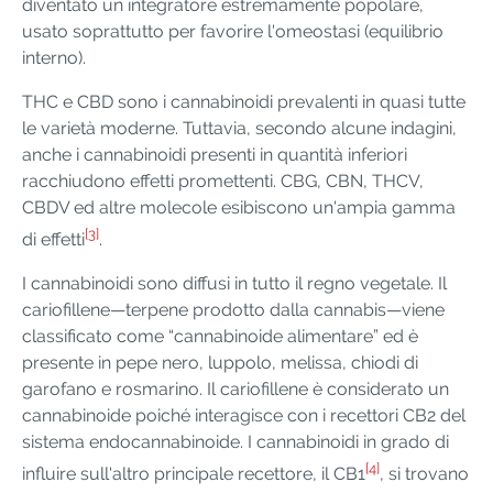
diventato un integratore estremamente popolare,
usato soprattutto per favorire l'omeostasi (equilibrio
interno).
THC e CBD sono i cannabinoidi prevalenti in quasi tutte
le varietà moderne. Tuttavia, secondo alcune indagini,
anche i cannabinoidi presenti in quantità inferiori
racchiudono effetti promettenti. CBG, CBN, THCV,
CBDV ed altre molecole esibiscono un'ampia gamma
[3]
di effetti
.
I cannabinoidi sono diffusi in tutto il regno vegetale. Il
cariofillene—terpene prodotto dalla cannabis—viene
classificato come “cannabinoide alimentare” ed è
presente in pepe nero, luppolo, melissa, chiodi di
garofano e rosmarino. Il cariofillene è considerato un
cannabinoide poiché interagisce con i recettori CB2 del
sistema endocannabinoide. I cannabinoidi in grado di
[4]
influire sull'altro principale recettore, il CB1
, si trovano