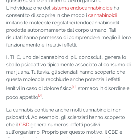
queste sostanze all'interno dell'organismo.
L'individuazione del
sistema endocannabinoide
ha
consentito di scoprire in che modo i
cannabinoidi
imitano le molecole regolatrici (endocannabinoidi)
prodotte autonomamente dal corpo umano. Tali
risultati hanno permesso di comprendere meglio il loro
funzionamento e i relativi effetti.
Il THC, uno dei cannabinoidi più conosciuti, genera lo
sballo psicoattivo tipicamente associato al consumo di
marijuana. Tuttavia, gli scienziati hanno scoperto che
questa molecola racchiude anche potenziali effetti
[1]
lenitivi in caso di dolore fisico
, stomaco in disordine e
[2]
poco appetito
.
La cannabis contiene anche molti cannabinoidi non
psicoattivi. Ad esempio, gli scienziati hanno scoperto
che il
CBD
genera numerosi effetti positivi
sull'organismo. Proprio per questo motivo, il CBD è