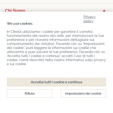
Chi Siamo
Privacy
Categorie Di Prodotto
policy
We use cookies
Servizio Clienti
In Cibdol utilizziamo i cookie per garantire il corretto
funzionamento del nostro sito web, per memorizzare le tue
Ultimo CBD Blogs
preferenze e per ricevere informazioni dettagliate sul
comportamento dei visitatori. Facendo clic su “Impostazioni
dei cookie”, puoi leggere le informazioni sui cookie che
utilizziamo e puoi salvare le tue preferenze. Facendo clic su
Copyright
©
Cibdol
Last updated 08-08-2026
“Accetta tutti i cookie e continua” accetti l’uso di tutti i
Cibdol bv
, Handelsweg 1a, 5492NL Sint-Oedenrode, the Netherlands
cookie, come descritto nella nostra informativa sulla privacy
KvK: 76495035 VAT: NL860644923B01
e sui cookie.
Accetta tutti i cookie e continua
Rifiuta
Impostazioni dei cookie