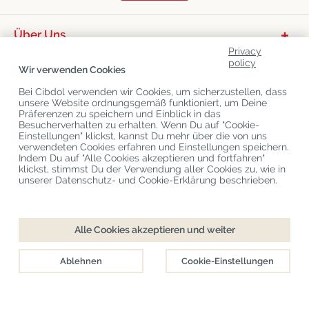
Über Uns
Privacy
Productcategorieën
policy
Wir verwenden Cookies
Kundenservice
Bei Cibdol verwenden wir Cookies, um sicherzustellen, dass
unsere Website ordnungsgemäß funktioniert, um Deine
Aktuelle CBD-Blogs
Präferenzen zu speichern und Einblick in das
Besucherverhalten zu erhalten. Wenn Du auf "Cookie-
Einstellungen" klickst, kannst Du mehr über die von uns
verwendeten Cookies erfahren und Einstellungen speichern.
Urheberrecht
©
Cibdol
Last updated 10-08-2026
Indem Du auf "Alle Cookies akzeptieren und fortfahren"
Cibdol Germany
, Bahnhofstraße 8. Hanover, 30159, Deutschland
klickst, stimmst Du der Verwendung aller Cookies zu, wie in
KvK: 76495035 VAT: NL860644923B01
unserer Datenschutz- und Cookie-Erklärung beschrieben.
Alle Cookies akzeptieren und weiter
Ablehnen
Cookie-Einstellungen