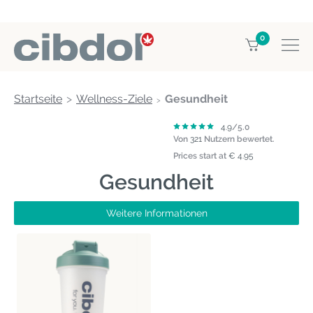
0
Startseite
Wellness-Ziele
Gesundheit
4.9
/5.0
Von
321
Nutzern bewertet.
Prices start at
€ 4.95
Gesundheit
Weitere Informationen