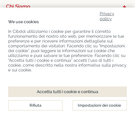
Chi Siamo
Privacy
Categorie Di Prodotto
policy
We use cookies
Servizio Clienti
In Cibdol utilizziamo i cookie per garantire il corretto
funzionamento del nostro sito web, per memorizzare le tue
Ultimo CBD Blogs
preferenze e per ricevere informazioni dettagliate sul
comportamento dei visitatori. Facendo clic su “Impostazioni
dei cookie”, puoi leggere le informazioni sui cookie che
utilizziamo e puoi salvare le tue preferenze. Facendo clic su
Copyright
©
Cibdol
Last updated 06-08-2026
“Accetta tutti i cookie e continua” accetti l’uso di tutti i
Cibdol bv
, Handelsweg 1a, 5492NL Sint-Oedenrode, the Netherlands
cookie, come descritto nella nostra informativa sulla privacy
KvK: 76495035 VAT: NL860644923B01
e sui cookie.
Accetta tutti i cookie e continua
Rifiuta
Impostazioni dei cookie