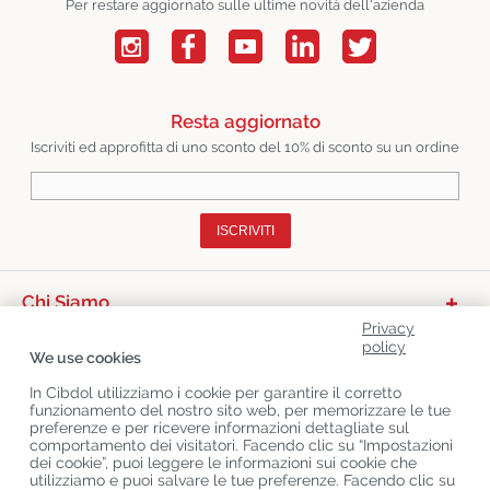
Per restare aggiornato sulle ultime novità dell'azienda
Resta aggiornato
Iscriviti ed approfitta di uno sconto del 10% di sconto su un ordine
ISCRIVITI
Chi Siamo
Privacy
Categorie Di Prodotto
policy
We use cookies
Servizio Clienti
In Cibdol utilizziamo i cookie per garantire il corretto
funzionamento del nostro sito web, per memorizzare le tue
Ultimo CBD Blogs
preferenze e per ricevere informazioni dettagliate sul
comportamento dei visitatori. Facendo clic su “Impostazioni
dei cookie”, puoi leggere le informazioni sui cookie che
utilizziamo e puoi salvare le tue preferenze. Facendo clic su
Copyright
©
Cibdol
Last updated 08-08-2026