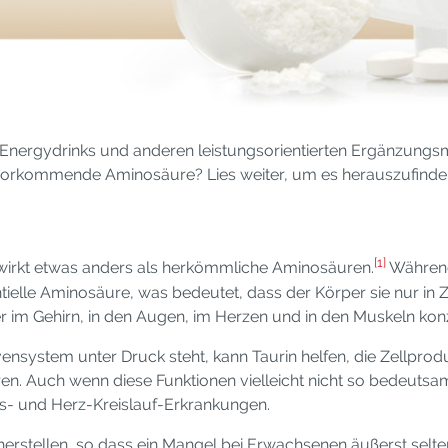
 in Energydrinks und anderen leistungsorientierten Ergänzungsmi
ch vorkommende Aminosäure? Lies weiter, um es herauszufinde
[1]
wirkt etwas anders als herkömmliche Aminosäuren.
Während
entielle Aminosäure, was bedeutet, dass der Körper sie nur in 
 im Gehirn, in den Augen, im Herzen und in den Muskeln konz
ystem unter Druck steht, kann Taurin helfen, die Zellproduk
ren. Auch wenn diese Funktionen vielleicht nicht so bedeutsa
s- und Herz-Kreislauf-Erkrankungen.
herstellen, so dass ein Mangel bei Erwachsenen äußerst selte