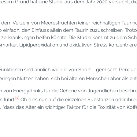
diesem Grund hat eine Studie aus dem Jahr 2020 versucht,
em Verzehr von Meeresfrüchten (einer reichhaltigen Taurinq
so einfach, den Einfluss allein dem Taurin zuzuschreiben. Tro
erzerkrankungen helfen könnte. Die Studie kommt zu dem Schl
ker, Lipidperoxidation und oxidativen Stress konzentrieren
unktionen sind ähnlich wie die von Sport – gemischt. Genauer
ringen Nutzen haben, sich bei älteren Menschen aber als en
en von Energydrinks für die Gehirne von Jugendlichen beschr
[7]
 führt.
Ob dies nun auf die einzelnen Substanzen oder ihren 
dass das Alter ein wichtiger Faktor für die Toxizität von Koffe