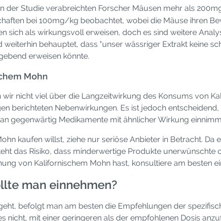
. In der Studie verabreichten Forscher Mäusen mehr als 200
haften bei 100mg/kg beobachtet, wobei die Mäuse ihren Bew
 sich als wirkungsvoll erweisen, doch es sind weitere Anal
d weiterhin behauptet, dass "unser wässriger Extrakt keine schä
ggebend erweisen könnte.
ischem Mohn
r nicht viel über die Langzeitwirkung des Konsums von Kali
igen berichteten Nebenwirkungen. Es ist jedoch entscheidend,
n gegenwärtig Medikamente mit ähnlicher Wirkung einnimmt (
 kaufen willst, ziehe nur seriöse Anbieter in Betracht. Da e
esteht das Risiko, dass minderwertige Produkte unerwünschte
ung von Kalifornischem Mohn hast, konsultiere am besten eine
sollte man einnehmen?
ht, befolgt man am besten die Empfehlungen der spezifischen
nicht, mit einer geringeren als der empfohlenen Dosis anzuf