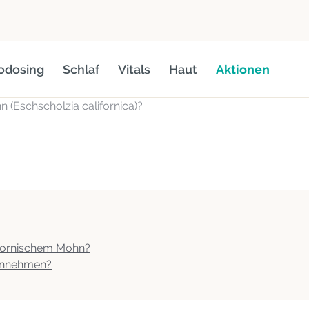
odosing
Schlaf
Vitals
Haut
Aktionen
n (Eschscholzia californica)?
ifornischem Mohn?
einnehmen?