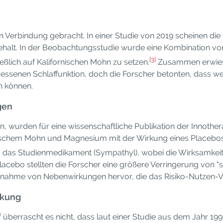
in Verbindung gebracht. In einer Studie von 2019 scheinen di
ehalt. In der Beobachtungsstudie wurde eine Kombination von 
[3]
eßlich auf Kalifornischen Mohn zu setzen.
Zusammen erwiesen
essenen Schlaffunktion, doch die Forscher betonten, dass we
n können.
gen
, wurden für eine wissenschaftliche Publikation der Innothe
ischem Mohn und Magnesium mit der Wirkung eines Placebos a
0 das Studienmedikament (Sympathyl), wobei die Wirksamkeits
acebo stellten die Forscher eine größere Verringerung von "s
nahme von Nebenwirkungen hervor, die das Risiko-Nutzen-Verhä
rkung
 überrascht es nicht, dass laut einer Studie aus dem Jahr 1