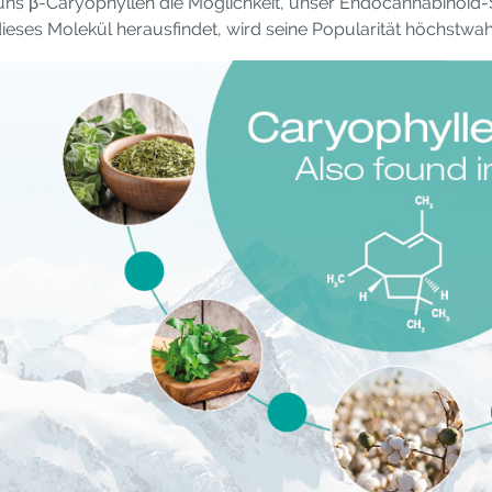
 uns β-Caryophyllen die Möglichkeit, unser Endocannabino
eses Molekül herausfindet, wird seine Popularität höchstwa