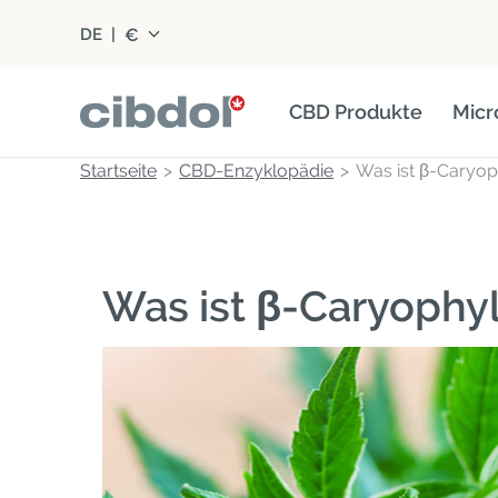
€
DE
|
CBD Produkte
Micr
Startseite
CBD-Enzyklopädie
Was ist β-Caryop
Was ist β-Caryophy