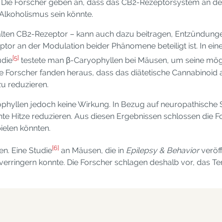
Die Forscher geben an, dass das CB2-Rezeptorsystem an der A
 Alkoholismus sein könnte.
 alten CB2-Rezeptor – kann auch dazu beitragen, Entzündung
r an der Modulation beider Phänomene beteiligt ist. In einer
[5]
udie
testete man β-Caryophyllen bei Mäusen, um seine m
e Forscher fanden heraus, dass das diätetische Cannabinoid
zu reduzieren.
ophyllen jedoch keine Wirkung. In Bezug auf neuropathische
te Hitze reduzieren. Aus diesen Ergebnissen schlossen die F
ielen könnten.
[6]
en. Eine Studie
an Mäusen, die in
Epilepsy & Behavior
veröff
erringern konnte. Die Forscher schlagen deshalb vor, das Te