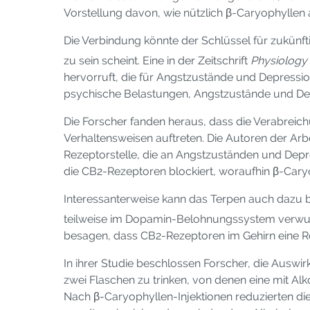
Vorstellung davon, wie nützlich β-Caryophyllen
Die Verbindung könnte der Schlüssel für zukünf
zu sein scheint. Eine in der Zeitschrift
Physiology
hervorruft, die für Angstzustände und Depressio
psychische Belastungen, Angstzustände und De
Die Forscher fanden heraus, dass die Verabrei
Verhaltensweisen auftreten. Die Autoren der Arb
Rezeptorstelle, die an Angstzuständen und Depre
die CB2-Rezeptoren blockiert, woraufhin β-Cary
Interessanterweise kann das Terpen auch dazu be
teilweise im Dopamin-Belohnungssystem verwurzel
besagen, dass CB2-Rezeptoren im Gehirn eine Ro
In ihrer Studie beschlossen Forscher, die Ausw
zwei Flaschen zu trinken, von denen eine mit Al
Nach β-Caryophyllen-Injektionen reduzierten di