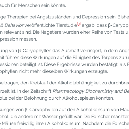
 auch für Menschen sein könnte.
tige Therapien bei Angstzuständen und Depression sein. Bish
[3]
 & Behavior
veröffentlichte Tierstudie
ergab, dass β-Caryop
n relevant sind. Die Nagetiere wurden einer Reihe von Tests u
pression messen.
chung von β-Caryophyllen das Ausmaß verringert, in dem An
eit führen diese Wirkungen auf die Fähigkeit des Terpens zur
ssionen beteiligt ist. Diese Ergebnisse wurden bestätigt, al
ophyllen nicht mehr dieselben Wirkungen erzeugte.
itragen, den Kreislauf der Alkoholabhängigkeit zu durchbrec
t ist. In der Zeitschrift
Pharmacology Biochemistry and Be
lle bei der Belohnung durch Alkohol spielen könnten.
irkungen von β-Caryophyllen auf den Alkoholkonsum von Mäus
kohol, die andere mit Wasser gefüllt war. Die Forscher macht
e Mäuse freiwillig ihren Alkoholkonsum. Nachdem die Forsche