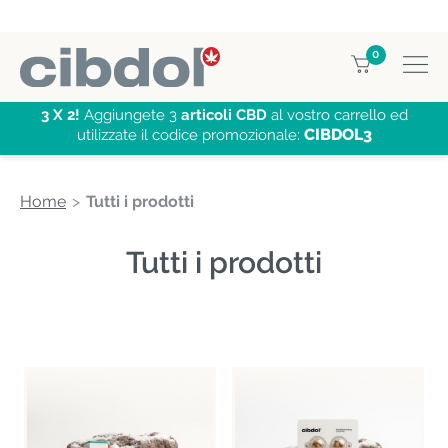
0
3 X 2!
Aggiungete 3
articoli CBD
al vostro carrello ed
CIBDOL3
utilizzate il codice promozionale:
Home
Tutti i prodotti
Tutti i prodotti