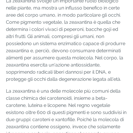
La zeaxantina svolge un importante ruolo biologico
nelle piante, ma mostra un influsso benefico in certe
aree del corpo umano, in modo particolare gli occhi.
Come pigmento vegetale, la zeaxantina è quella che
determina i colori vivaci di peperoni, bacche goji ed
altri frutti. Gli animali, compresi gli umani, non
possiedono un sistema enzimatico capace di produrre
zeaxantina e, perciò, devono consumare determinati
alimenti per assumere questa molecola. Nel corpo, la
zeaxantina esercita un'azione antiossidante,
sopprimendo radicali liberi dannosi per il DNA, e
protegge gli occhi dalla degenerazione legata all'età.
La zeaxantina è una delle molecole più comuni della
classe chimica dei carotenoidi, insieme a beta-
carotene, luteina e licopene. Nel regno vegetale
esistono oltre 600 di questi pigmenti e sono suddivisi in
due gruppi: caroteni e xantofille. Poiché la molecola di
zeaxantina contiene ossigeno, invece che solamente