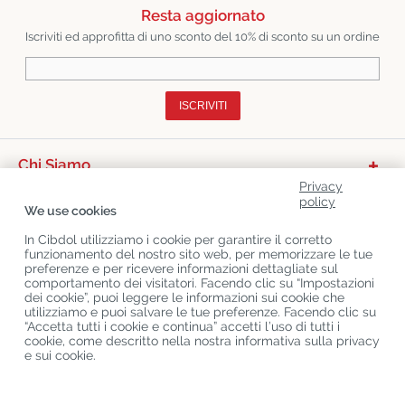
Resta aggiornato
Iscriviti ed approfitta di uno sconto del 10% di sconto su un ordine
ISCRIVITI
Chi Siamo
Privacy
Categorie Di Prodotto
policy
We use cookies
Servizio Clienti
In Cibdol utilizziamo i cookie per garantire il corretto
funzionamento del nostro sito web, per memorizzare le tue
Ultimo CBD Blogs
preferenze e per ricevere informazioni dettagliate sul
comportamento dei visitatori. Facendo clic su “Impostazioni
dei cookie”, puoi leggere le informazioni sui cookie che
utilizziamo e puoi salvare le tue preferenze. Facendo clic su
Copyright
©
Cibdol
Last updated 07-08-2026
“Accetta tutti i cookie e continua” accetti l’uso di tutti i
Cibdol bv
, Handelsweg 1a, 5492NL Sint-Oedenrode, the Netherlands
cookie, come descritto nella nostra informativa sulla privacy
KvK: 76495035 VAT: NL860644923B01
e sui cookie.