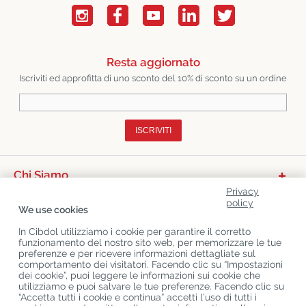
Resta aggiornato
Iscriviti ed approfitta di uno sconto del 10% di sconto su un ordine
ISCRIVITI
Chi Siamo
Privacy
Categorie Di Prodotto
policy
We use cookies
Servizio Clienti
In Cibdol utilizziamo i cookie per garantire il corretto
funzionamento del nostro sito web, per memorizzare le tue
Ultimo CBD Blogs
preferenze e per ricevere informazioni dettagliate sul
comportamento dei visitatori. Facendo clic su “Impostazioni
dei cookie”, puoi leggere le informazioni sui cookie che
utilizziamo e puoi salvare le tue preferenze. Facendo clic su
Copyright
©
Cibdol
Last updated 08-08-2026
“Accetta tutti i cookie e continua” accetti l’uso di tutti i
Cibdol bv
, Handelsweg 1a, 5492NL Sint-Oedenrode, the Netherlands