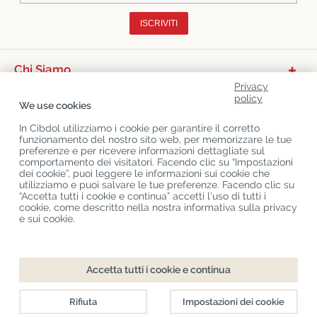
ISCRIVITI
Chi Siamo
Privacy
Categorie Di Prodotto
policy
We use cookies
Servizio Clienti
In Cibdol utilizziamo i cookie per garantire il corretto
funzionamento del nostro sito web, per memorizzare le tue
Ultimo CBD Blogs
preferenze e per ricevere informazioni dettagliate sul
comportamento dei visitatori. Facendo clic su “Impostazioni
dei cookie”, puoi leggere le informazioni sui cookie che
utilizziamo e puoi salvare le tue preferenze. Facendo clic su
Copyright
©
Cibdol
Last updated 07-08-2026
“Accetta tutti i cookie e continua” accetti l’uso di tutti i
Cibdol bv
, Handelsweg 1a, 5492NL Sint-Oedenrode, the Netherlands
cookie, come descritto nella nostra informativa sulla privacy
KvK: 76495035 VAT: NL860644923B01
e sui cookie.
Accetta tutti i cookie e continua
Rifiuta
Impostazioni dei cookie