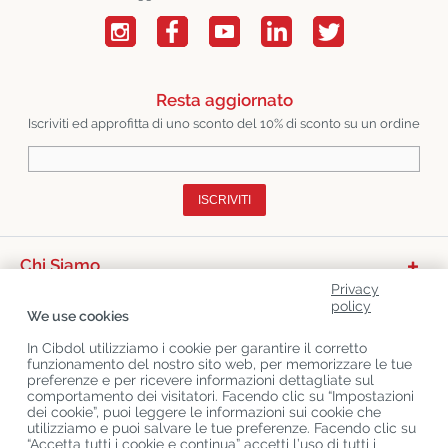
Resta aggiornato
Iscriviti ed approfitta di uno sconto del 10% di sconto su un ordine
ISCRIVITI
Chi Siamo
Privacy
Categorie Di Prodotto
policy
We use cookies
Servizio Clienti
In Cibdol utilizziamo i cookie per garantire il corretto
funzionamento del nostro sito web, per memorizzare le tue
Ultimo CBD Blogs
preferenze e per ricevere informazioni dettagliate sul
comportamento dei visitatori. Facendo clic su “Impostazioni
dei cookie”, puoi leggere le informazioni sui cookie che
utilizziamo e puoi salvare le tue preferenze. Facendo clic su
Copyright
©
Cibdol
Last updated 08-08-2026
“Accetta tutti i cookie e continua” accetti l’uso di tutti i
Cibdol bv
, Handelsweg 1a, 5492NL Sint-Oedenrode, the Netherlands