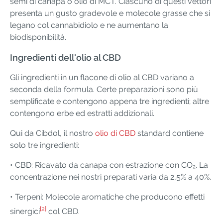
semi di canapa o olio di MCT. Ciascuno di questi vettori
presenta un gusto gradevole e molecole grasse che si
legano col cannabidiolo e ne aumentano la
biodisponibilità.
Ingredienti dell'olio al CBD
Gli ingredienti in un flacone di olio al CBD variano a
seconda della formula. Certe preparazioni sono più
semplificate e contengono appena tre ingredienti; altre
contengono erbe ed estratti addizionali.
Qui da Cibdol, il nostro
olio di CBD
standard contiene
solo tre ingredienti:
• CBD: Ricavato da canapa con estrazione con CO₂. La
concentrazione nei nostri preparati varia da 2,5% a 40%.
• Terpeni: Molecole aromatiche che producono effetti
[2]
sinergici
col CBD.