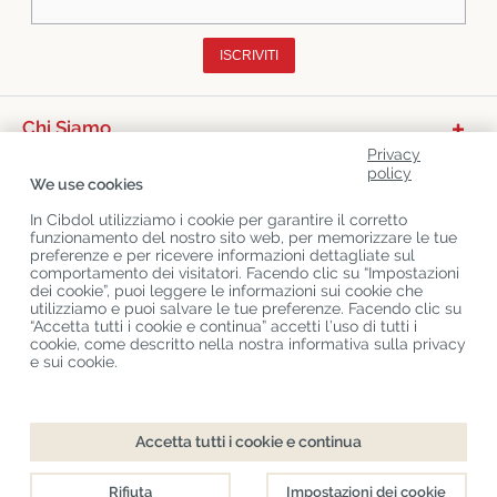
ISCRIVITI
Chi Siamo
Privacy
Categorie Di Prodotto
policy
We use cookies
Servizio Clienti
In Cibdol utilizziamo i cookie per garantire il corretto
funzionamento del nostro sito web, per memorizzare le tue
Ultimo CBD Blogs
preferenze e per ricevere informazioni dettagliate sul
comportamento dei visitatori. Facendo clic su “Impostazioni
dei cookie”, puoi leggere le informazioni sui cookie che
utilizziamo e puoi salvare le tue preferenze. Facendo clic su
Copyright
©
Cibdol
Last updated 08-08-2026
“Accetta tutti i cookie e continua” accetti l’uso di tutti i
Cibdol bv
, Handelsweg 1a, 5492NL Sint-Oedenrode, the Netherlands
cookie, come descritto nella nostra informativa sulla privacy
KvK: 76495035 VAT: NL860644923B01
e sui cookie.
Accetta tutti i cookie e continua
Rifiuta
Impostazioni dei cookie