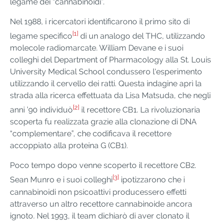
legame dei “cannabinoidi”.
Nel 1988, i ricercatori identificarono il primo sito di
[1]
legame specifico
di un analogo del THC, utilizzando
molecole radiomarcate. William Devane e i suoi
colleghi del Department of Pharmacology alla St. Louis
University Medical School condussero l'esperimento
utilizzando il cervello dei ratti. Questa indagine aprì la
strada alla ricerca effettuata da Lisa Matsuda, che negli
[2]
anni ’90 individuò
il recettore CB1. La rivoluzionaria
scoperta fu realizzata grazie alla clonazione di DNA
“complementare”, che codificava il recettore
accoppiato alla proteina G (CB1).
Poco tempo dopo venne scoperto il recettore CB2.
[3]
Sean Munro e i suoi colleghi
ipotizzarono che i
cannabinoidi non psicoattivi producessero effetti
attraverso un altro recettore cannabinoide ancora
ignoto. Nel 1993, il team dichiarò di aver clonato il