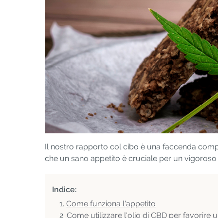
Il nostro rapporto col cibo è una faccenda comp
che un sano appetito è cruciale per un vigoroso
Indice:
Come funziona l'appetito
Come utilizzare l'olio di CBD per favorire 