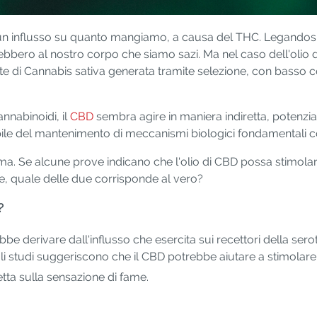
un influsso su quanto mangiamo, a causa del THC. Legandosi ai
bero al nostro corpo che siamo sazi. Ma nel caso dell'olio d
e di Cannabis sativa generata tramite selezione, con basso co
annabinoidi, il
CBD
sembra agire in maniera indiretta, potenzi
le del mantenimento di meccanismi biologici fondamentali 
. Se alcune prove indicano che l'olio di CBD possa stimolare l
e, quale delle due corrisponde al vero?
?
be derivare dall'influsso che esercita sui recettori della sero
gli studi suggeriscono che il CBD potrebbe aiutare a stimolare
etta sulla sensazione di fame.