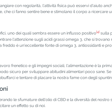
giare con regolarità, l'attività fisica può esservi d'aiuto anc
 che ci fanno sentire bene e stimolano il corpo a ricercare u
[4]
ici, uno dei quali sembra essere un influsso positivo
sulla p
are l'attenzione sugli acidi grassi omega 3, che si trovano n
i a freddo è un'eccellente fonte di omega 3, antiossidanti e pro
voro frenetico e gli impegni sociali, l'alimentazione è la prim
un modo sicuro per sviluppare abitudini alimentari poco sane. 
buffarci e tentare di placare la nostra fame con degli spuntini
oni
ando le sfumature dell'olio di CBD e la diversità del nostro
tare un effetto su di noi.