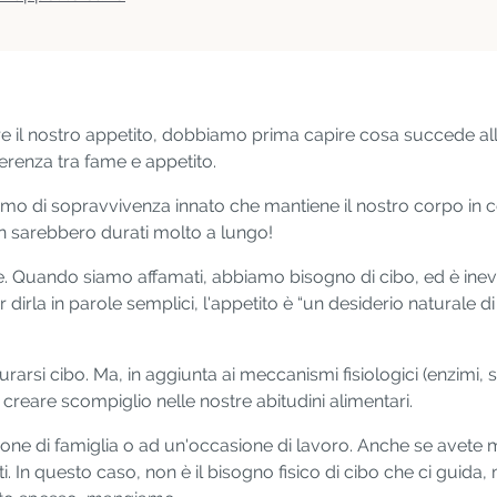
e il nostro appetito, dobbiamo prima capire cosa succede al
fferenza tra fame e appetito.
o di sopravvivenza innato che mantiene il nostro corpo in cond
on sarebbero durati molto a lungo!
re. Quando siamo affamati, abbiamo bisogno di cibo, ed è inevita
er dirla in parole semplici, l'appetito è “un desiderio naturale 
rarsi cibo. Ma, in aggiunta ai meccanismi fisiologici (enzimi, 
a creare scompiglio nelle nostre abitudini alimentari.
ione di famiglia o ad un'occasione di lavoro. Anche se avete 
. In questo caso, non è il bisogno fisico di cibo che ci guida,