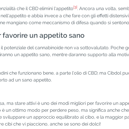
[3]
nzialità che il CBD elimini l'appetito
. Ancora una volta, sem
ell'appetito e abbia invece a che fare con gli effetti distensivi
one mangiano come meccanismo di difesa quando si sentono s
r favorire un appetito sano
il potenziale del cannabinoide non va sottovalutato. Poche go
voriranno un appetito sano, mentre daranno supporto alla mo
dini che funzionano bene, a parte l'olio di CBD; ma Cibdol può
orto ad un sano appetito.
 ma stare attivi è uno dei modi migliori per favorire un appeti
to è un ottimo modo per perdere peso, ma significa anche che
e sviluppare un approccio equilibrato al cibo, e la maggior p
re cibi che vi piacciono, anche se sono dei dolci!