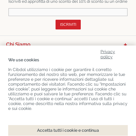
Iscriviti ed approfitta di uno sconto del 10% di sconto su un ordine
ISCRIVITI
Chi Siamo
Privacy
Categorie Di Prodotto
policy
We use cookies
Servizio Clienti
In Cibdol utilizziamo i cookie per garantire il corretto
funzionamento del nostro sito web, per memorizzare le tue
Ultimo CBD Blogs
preferenze e per ricevere informazioni dettagliate sul
comportamento dei visitatori. Facendo clic su “Impostazioni
dei cookie”, puoi leggere le informazioni sui cookie che
utilizziamo e puoi salvare le tue preferenze. Facendo clic su
Copyright
©
Cibdol
Last updated 09-08-2026
“Accetta tutti i cookie e continua” accetti l’uso di tutti i
Cibdol bv
, Handelsweg 1a, 5492NL Sint-Oedenrode, the Netherlands
cookie, come descritto nella nostra informativa sulla privacy
KvK: 76495035 VAT: NL860644923B01
e sui cookie.
Accetta tutti i cookie e continua